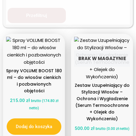
Przefiltruj
BRAK W MAGAZYNIE
Spray VOLUME BOOST 180
ml – do włosów cienkich
i pozbawionych
Zestaw Uzupełniający do
objętości
Stylizacji Włosów –
Ochrona i Wygładzenie
215.00
zł
brutto (
174.80
zł
(Serum Termoochronne
netto)
+ Olejek do
Wykończenia)
Dodaj do koszyka
500.00
zł
brutto (
0.00
zł
netto)