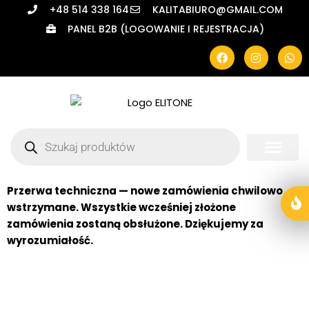
+48 514 338 164
KALITABIURO@GMAIL.COM
PANEL B2B (LOGOWANIE I REJESTRACJA)
Zestawy Do Włosów
Pielęgnacja Domow
Produkty Profe
Przerwa techniczna — nowe zamówienia chwilowo
wstrzymane. Wszystkie wcześniej złożone
zamówienia zostaną obsłużone. Dziękujemy za
wyrozumiałość.