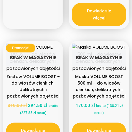
Dowiedz się
więcej
Promocja!
BRAK W MAGAZYNIE
BRAK W MAGAZYNIE
Zestaw VOLUME BOOST –
Maska VOLUME BOOST
do włosów cienkich,
500 ml – do włosów
delikatnych i
cienkich, delikatnych i
pozbawionych objętości
pozbawionych objętości
310.00
zł
294.50
zł
170.00
zł
brutto
brutto (
138.21
zł
(
227.85
zł
netto)
netto)
Dowiedz się
Dowiedz się