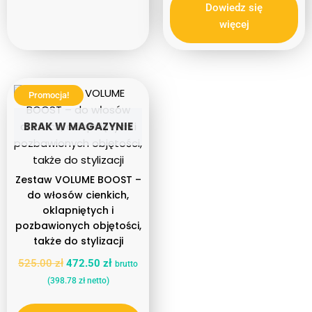
Dowiedz się
więcej
Promocja!
BRAK W MAGAZYNIE
Zestaw VOLUME BOOST –
do włosów cienkich,
oklapniętych i
pozbawionych objętości,
także do stylizacji
525.00
zł
472.50
zł
brutto
(
398.78
zł
netto)