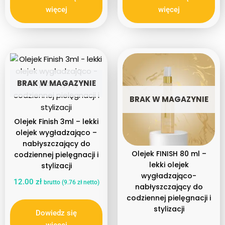
więcej
więcej
BRAK W MAGAZYNIE
BRAK W MAGAZYNIE
Olejek Finish 3ml – lekki
olejek wygładzająco –
nabłyszczający do
Olejek FINISH 80 ml –
codziennej pielęgnacji i
lekki olejek
stylizacji
wygładzająco-
12.00
zł
brutto (
9.76
zł
netto)
nabłyszczający do
codziennej pielęgnacji i
stylizacji
Dowiedz się
więcej