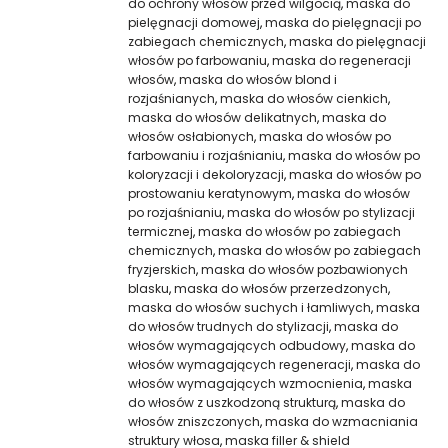
do ochrony włosów przed wilgocią
,
maska do
pielęgnacji domowej
,
maska do pielęgnacji po
zabiegach chemicznych
,
maska do pielęgnacji
włosów po farbowaniu
,
maska do regeneracji
włosów
,
maska do włosów blond i
rozjaśnianych
,
maska do włosów cienkich
,
maska do włosów delikatnych
,
maska do
włosów osłabionych
,
maska do włosów po
farbowaniu i rozjaśnianiu
,
maska do włosów po
koloryzacji i dekoloryzacji
,
maska do włosów po
prostowaniu keratynowym
,
maska do włosów
po rozjaśnianiu
,
maska do włosów po stylizacji
termicznej
,
maska do włosów po zabiegach
chemicznych
,
maska do włosów po zabiegach
fryzjerskich
,
maska do włosów pozbawionych
blasku
,
maska do włosów przerzedzonych
,
maska do włosów suchych i łamliwych
,
maska
do włosów trudnych do stylizacji
,
maska do
włosów wymagających odbudowy
,
maska do
włosów wymagających regeneracji
,
maska do
włosów wymagających wzmocnienia
,
maska
do włosów z uszkodzoną strukturą
,
maska do
włosów zniszczonych
,
maska do wzmacniania
struktury włosa
,
maska filler & shield