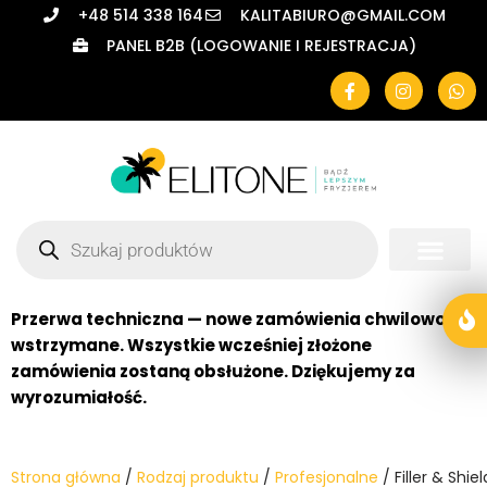
+48 514 338 164
KALITABIURO@GMAIL.COM
PANEL B2B (LOGOWANIE I REJESTRACJA)
Przejdź
do
treści
Przerwa techniczna — nowe zamówienia chwilowo
wstrzymane. Wszystkie wcześniej złożone
zamówienia zostaną obsłużone. Dziękujemy za
wyrozumiałość.
Strona główna
/
Rodzaj produktu
/
Profesjonalne
/ Filler & Shi