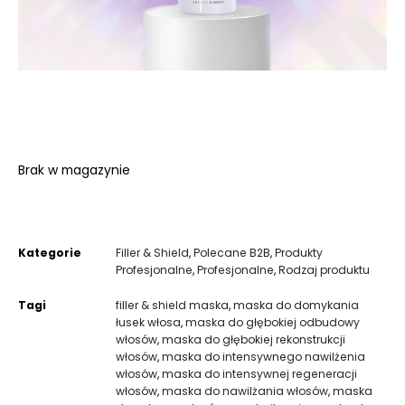
Brak w magazynie
Kategorie
Filler & Shield
,
Polecane B2B
,
Produkty
Profesjonalne
,
Profesjonalne
,
Rodzaj produktu
Tagi
filler & shield maska
,
maska do domykania
łusek włosa
,
maska do głębokiej odbudowy
włosów
,
maska do głębokiej rekonstrukcji
włosów
,
maska do intensywnego nawilżenia
włosów
,
maska do intensywnej regeneracji
włosów
,
maska do nawilżania włosów
,
maska