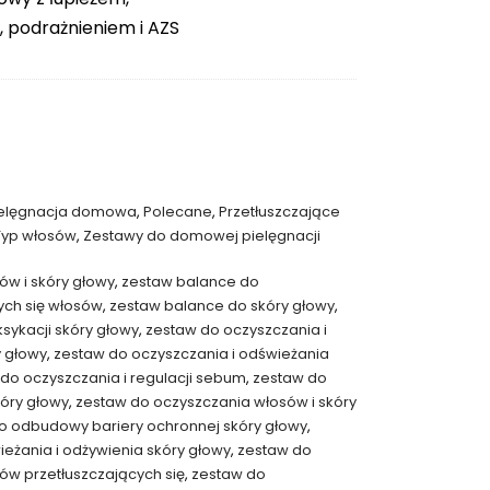
podrażnieniem i AZS
ielęgnacja domowa
,
Polecane
,
Przetłuszczające
Typ włosów
,
Zestawy do domowej pielęgnacji
ów i skóry głowy
,
zestaw balance do
ych się włosów
,
zestaw balance do skóry głowy
,
sykacji skóry głowy
,
zestaw do oczyszczania i
y głowy
,
zestaw do oczyszczania i odświeżania
do oczyszczania i regulacji sebum
,
zestaw do
óry głowy
,
zestaw do oczyszczania włosów i skóry
o odbudowy bariery ochronnej skóry głowy
,
eżania i odżywienia skóry głowy
,
zestaw do
sów przetłuszczających się
,
zestaw do