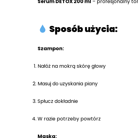
Serum DETOX 200 ml
– profesjonalny ton
Sposób użycia:
Szampon:
Nałóż na mokrą skórę głowy
Masuj do uzyskania piany
Spłucz dokładnie
W razie potrzeby powtórz
Maska: