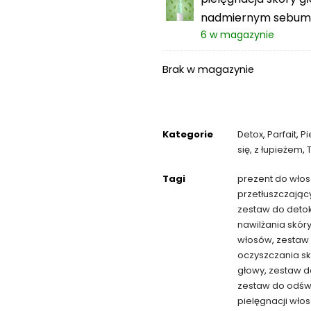
nadmiernym sebum, 
6 w magazynie
Brak w magazynie
Kategorie
Detox
,
Parfait
,
P
się, z łupieżem
,
Tagi
prezent do włos
przetłuszczając
zestaw do detok
nawilżania skór
włosów
,
zestaw 
oczyszczania sk
głowy
,
zestaw d
zestaw do odświ
pielęgnacji wło