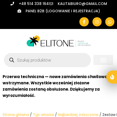
+48 514 338 164
KALITABIURO@GMAIL.COM
PANEL B2B (LOGOWANIE I REJESTRACJA)
Przejdź
do
treści
Przerwa techniczna — nowe zamówienia chwilowo
wstrzymane. Wszystkie wcześniej złożone
zamówienia zostaną obsłużone. Dziękujemy za
wyrozumiałość.
Strona główna
/
Typ włosów
/
Najbardziej zniszczone
/ Zestaw 