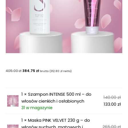
405.00
zł
384.75
zł
brutto (
312.80
zł
netto)
1 ×
Szampon INTENSE 500 ml – do
140.00
zł
włosów cienkich i osłabionych
133.00
zł
31 w magazynie
1 ×
Maska PINK VELVET 230 g – do
265.00
zł
włosów suchych, matowych i