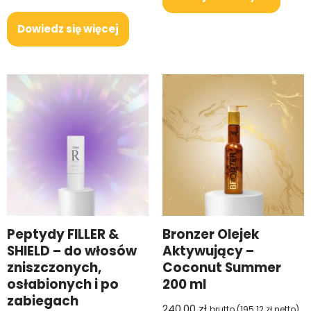
Dowiedz się więcej
Peptydy FILLER &
Bronzer Olejek
SHIELD – do włosów
Aktywujący –
zniszczonych,
Coconut Summer
osłabionych i po
200 ml
zabiegach
240.00
zł
brutto (
195.12
zł
netto)