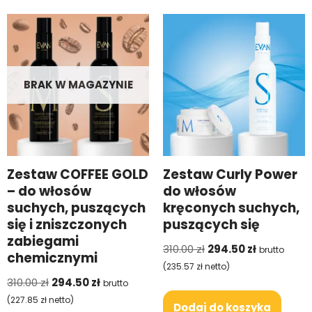
BRAK W MAGAZYNIE
Zestaw COFFEE GOLD
Zestaw Curly Power
– do włosów
do włosów
suchych, puszących
kręconych suchych,
się i zniszczonych
puszących się
zabiegami
310.00
zł
294.50
zł
brutto
chemicznymi
(
235.57
zł
netto)
310.00
zł
294.50
zł
brutto
(
227.85
zł
netto)
Dodaj do koszyka