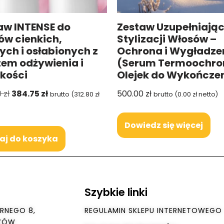
aw INTENSE do
Zestaw Uzupełniając
ów cienkich,
Stylizacji Włosów –
ych i osłabionych z
Ochrona i Wygładze
tem odżywienia i
(Serum Termoochro
kości
Olejek do Wykończe
0
zł
384.75
zł
500.00
zł
brutto (
312.80
zł
brutto (
0.00
zł
netto)
Dowiedz się więcej
aj do koszyka
Szybkie linki
RNEGO 8,
REGULAMIN SKLEPU INTERNETOWEGO
SZÓW