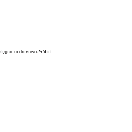
ielęgnacja domowa
,
Próbki