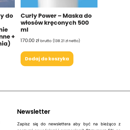
y do
Curly Power – Maska do
włosów kręconych 500
nie
ml
nne +
170.00
zł
brutto (
138.21
zł
netto)
nia)
Dodaj do koszyka
Newsletter
Zapisz się do newslettera aby być na bieżąco z