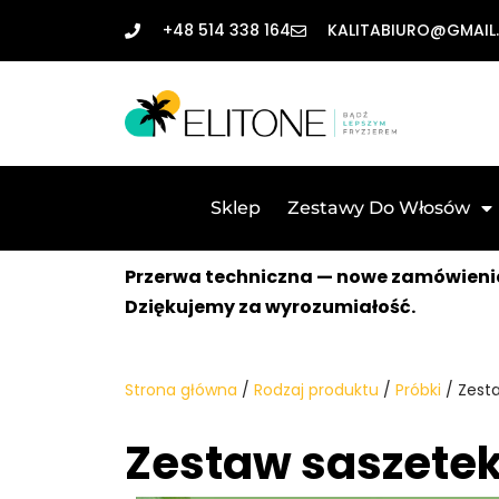
+48 514 338 164
KALITABIURO@GMAIL
Przejdź
do
treści
Sklep
Zestawy Do Włosów
Przerwa techniczna — nowe zamówienia
Dziękujemy za wyrozumiałość.
Strona główna
/
Rodzaj produktu
/
Próbki
/ Zest
Zestaw saszete