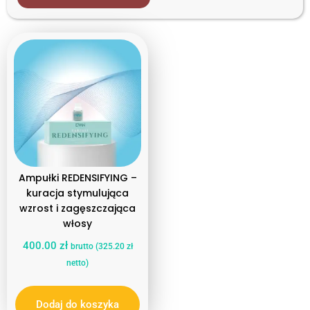
Redensifying
Rodzaj produktu
Inne
Typ włosów
Osłabione i wypadające
Ampułki REDENSIFYING –
kuracja stymulująca
wzrost i zagęszczająca
włosy
400.00
zł
brutto (
325.20
zł
netto)
Dodaj do koszyka