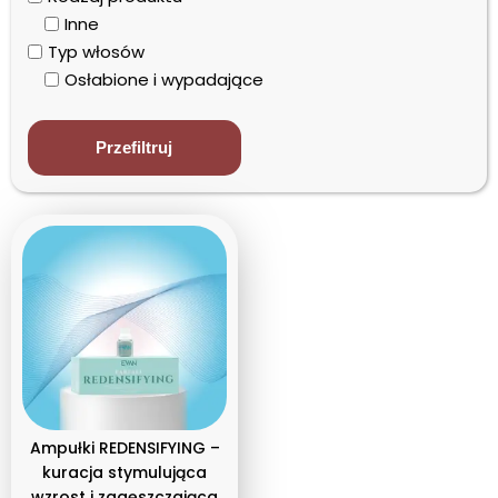
Inne
Typ włosów
Osłabione i wypadające
Przefiltruj
Ampułki REDENSIFYING –
kuracja stymulująca
wzrost i zagęszczająca