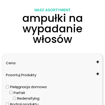
NASZ ASORTYMENT
ampułki na
wypadanie
włosów
Cena
Posortuj Produkty
Cena: od najniższej do najwyższej
Pielęgnacja domowa
Cena: od najwyższej do najniższej
Parfait
Nazwa: od A do Z
Redensifying
Nazwa: od Z do A
Rodzaj produktu