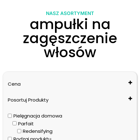
NASZ ASORTYMENT
ampułki na
zagęszczenie
włosów
Cena
Posortuj Produkty
Cena: od najniższej do najwyższej
Pielęgnacja domowa
Cena: od najwyższej do najniższej
Parfait
Nazwa: od A do Z
Redensifying
Nazwa: od Z do A
Rodzaj produktu