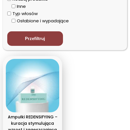
Inne
Typ włosów
Osłabione i wypadające
Przefiltruj
Ampułki REDENSIFYING –
kuracja stymulująca
wzrost i zagęszczająca