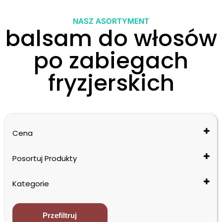
NASZ ASORTYMENT
balsam do włosów
po zabiegach
fryzjerskich
Cena
Posortuj Produkty
Cena: od najniższej do najwyższej
Kategorie
Cena: od najwyższej do najniższej
Nazwa: od A do Z
Polecane B2B
Nazwa: od Z do A
Produkty Profesjonalne
Przefiltruj