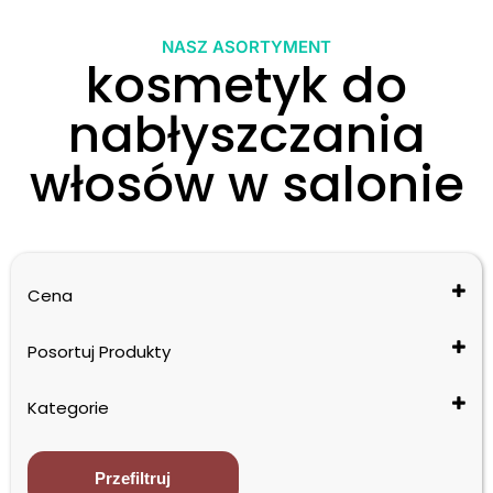
NASZ ASORTYMENT
kosmetyk do
nabłyszczania
włosów w salonie
Cena
Posortuj Produkty
Cena: od najniższej do najwyższej
Kategorie
Cena: od najwyższej do najniższej
Nazwa: od A do Z
Produkty Profesjonalne
Nazwa: od Z do A
Filler & Shield
Przefiltruj