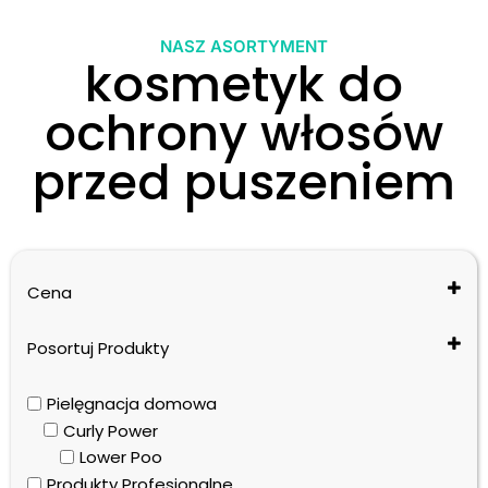
NASZ ASORTYMENT
kosmetyk do
ochrony włosów
przed puszeniem
Cena
Posortuj Produkty
Cena: od najniższej do najwyższej
Pielęgnacja domowa
Cena: od najwyższej do najniższej
Curly Power
Nazwa: od A do Z
Lower Poo
Nazwa: od Z do A
Produkty Profesjonalne