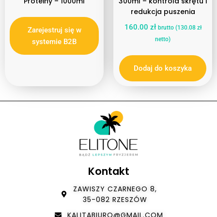
Proteiny – 1000ml
300ml – kontrola skrętu i
redukcja puszenia
160.00
zł
brutto (
130.08
zł
Zarejestruj się w
netto)
systemie B2B
Dodaj do koszyka
Kontakt
ZAWISZY CZARNEGO 8,
35-082 RZESZÓW
KALITABIURO@GMAIL.COM