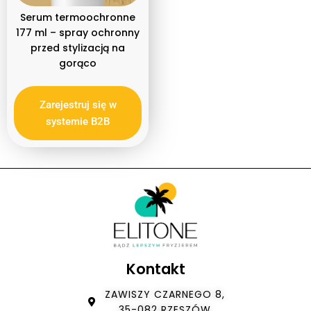
Harmonogram Kapilarny
Serum termoochronne
Rodzaj produktu
177 ml – spray ochronny
Spray
przed stylizacją na
gorąco
Typ włosów
Bez objętości
Blond
Zarejestruj się w
Farbowane
systemie B2B
Rude
Kręcone
Najbardziej zniszczone
Osłabione i wypadające
Przetłuszczające się, z łupieżem
Suche i zniszczone
Kontakt
ZAWISZY CZARNEGO 8,
35-082 RZESZÓW