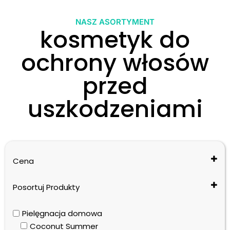
NASZ ASORTYMENT
kosmetyk do
ochrony włosów
przed
uszkodzeniami
Cena
Posortuj Produkty
Cena: od najniższej do najwyższej
Pielęgnacja domowa
Cena: od najwyższej do najniższej
Coconut Summer
Nazwa: od A do Z