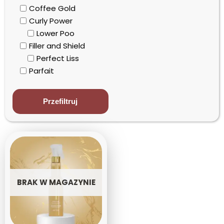
Coffee Gold
Nazwa: od Z do A
Curly Power
Lower Poo
Filler and Shield
Perfect Liss
Parfait
Blond
Color
Przefiltruj
Detox
Harmonogram Kapilarny
Redensifying
Volume Boost
Polecane
Produkty Profesjonalne
BRAK W MAGAZYNIE
Coffee Gold
Curly Power
Detox
Filler & Shield