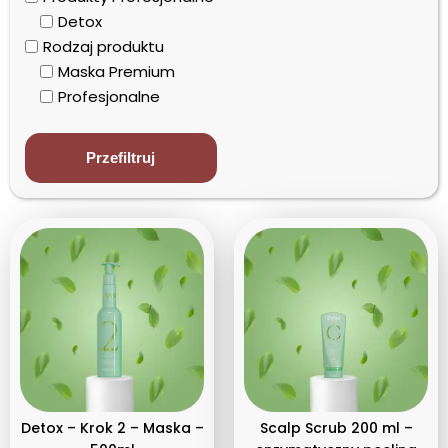
Detox
Rodzaj produktu
Maska Premium
Profesjonalne
Szampon
Typ włosów
Przefiltruj
Przetłuszczające się, z łupieżem
Detox – Krok 2 – Maska –
Scalp Scrub 200 ml –