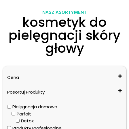
NASZ ASORTYMENT
kosmetyk do
pielęgnacji skóry
głowy
Cena
Posortuj Produkty
Cena: od najniższej do najwyższej
Pielęgnacja domowa
Cena: od najwyższej do najniższej
Parfait
Nazwa: od A do Z
Detox
Nazwa: od Z do A
Produkty Profesjonalne