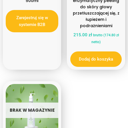
500ml
enzymatyczny peeling
do skóry głowy
przetłuszczającej się, z
Zarejestruj się w
łupieżem i
systemie B2B
podrażnieniami
215.00
zł
brutto (
174.80
zł
netto)
Dodaj do koszyka
BRAK W MAGAZYNIE