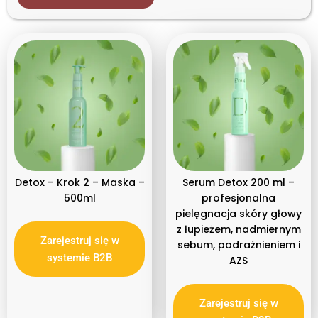
Rodzaj produktu
Profesjonalne
Szampon
Detox – Krok 2 – Maska –
Serum Detox 200 ml –
500ml
profesjonalna
pielęgnacja skóry głowy
z łupieżem, nadmiernym
Zarejestruj się w
sebum, podrażnieniem i
systemie B2B
AZS
Zarejestruj się w