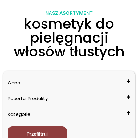
NASZ ASORTYMENT
kosmetyk do
pielęgnacji
włosów tłustych
Cena
Posortuj Produkty
Cena: od najniższej do najwyższej
Kategorie
Cena: od najwyższej do najniższej
Nazwa: od A do Z
Produkty Profesjonalne
Nazwa: od Z do A
Detox
Przefiltruj