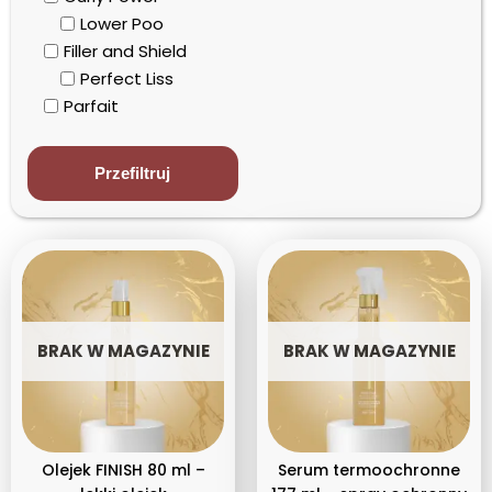
Lower Poo
Filler and Shield
Perfect Liss
Parfait
Blond
Color
Przefiltruj
Detox
Harmonogram Kapilarny
Redensifying
Volume Boost
Polecane
Produkty Profesjonalne
BRAK W MAGAZYNIE
BRAK W MAGAZYNIE
Coffee Gold
Curly Power
Detox
Filler & Shield
Harmonogram Kapilarny
Olejek FINISH 80 ml –
Serum termoochronne
Rodzaj produktu