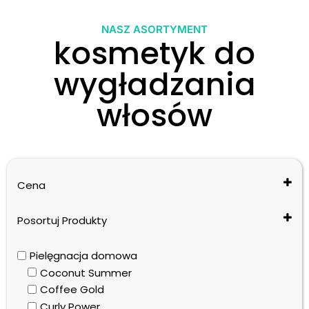
NASZ ASORTYMENT
kosmetyk do
wygładzania
włosów
Cena
Posortuj Produkty
Cena: od najniższej do najwyższej
Pielęgnacja domowa
Cena: od najwyższej do najniższej
Coconut Summer
Nazwa: od A do Z
Coffee Gold
Nazwa: od Z do A
Curly Power