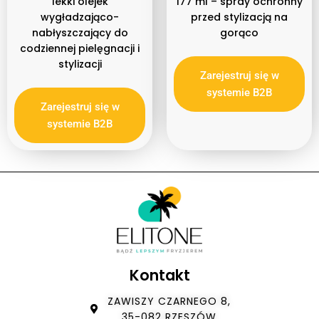
lekki olejek
177 ml – spray ochronny
Olejek
wygładzająco-
przed stylizacją na
nabłyszczający do
gorąco
Spray
codziennej pielęgnacji i
Typ włosów
stylizacji
Bez objętości
Zarejestruj się w
Blond
systemie B2B
Farbowane
Zarejestruj się w
Rude
systemie B2B
Kręcone
Najbardziej zniszczone
Osłabione i wypadające
Przetłuszczające się, z łupieżem
Suche i zniszczone
Kontakt
ZAWISZY CZARNEGO 8,
35-082 RZESZÓW