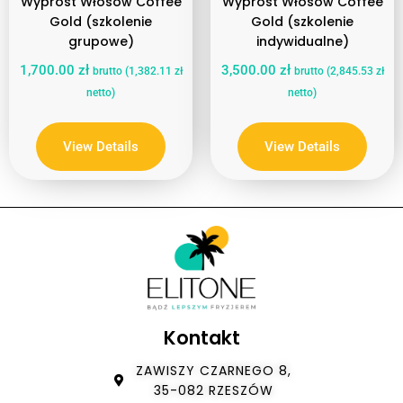
Wyprost Włosów Coffee
Wyprost Włosów Coffee
Gold (szkolenie
Gold (szkolenie
grupowe)
indywidualne)
1,700.00
zł
3,500.00
zł
brutto (
1,382.11
zł
brutto (
2,845.53
zł
netto)
netto)
View Details
View Details
Kontakt
ZAWISZY CZARNEGO 8,
35-082 RZESZÓW