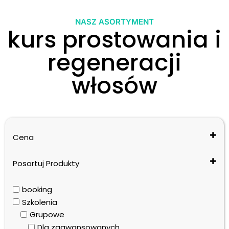
NASZ ASORTYMENT
kurs prostowania i
regeneracji
włosów
Cena
Posortuj Produkty
Cena: od najniższej do najwyższej
booking
Cena: od najwyższej do najniższej
Szkolenia
Nazwa: od A do Z
Grupowe
Nazwa: od Z do A
Dla zaawansowanych