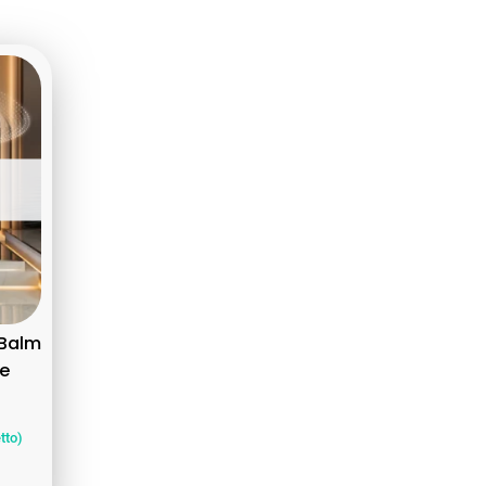
 Balm
ce
tto)