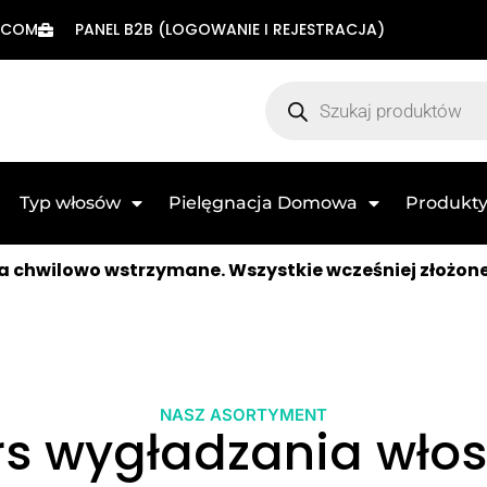
.COM
PANEL B2B (LOGOWANIE I REJESTRACJA)
Typ włosów
Pielęgnacja Domowa
Produkty
 chwilowo wstrzymane. Wszystkie wcześniej złożon
NASZ ASORTYMENT
rs wygładzania wło