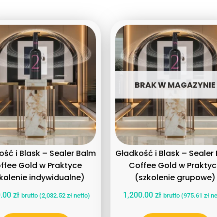
BRAK W MAGAZYNIE
ść i Blask – Sealer Balm
Gładkość i Blask – Sealer
ffee Gold w Praktyce
Coffee Gold w Prakty
kolenie indywidualne)
(szkolenie grupowe)
0.00
zł
1,200.00
zł
brutto (
2,032.52
zł
netto)
brutto (
975.61
zł
ne