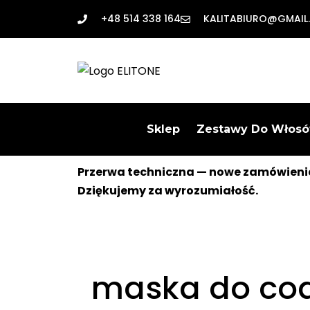
+48 514 338 164
KALITABIURO@GMAIL
Sklep
Zestawy Do Włos
Przerwa techniczna — nowe zamówienia
Dziękujemy za wyrozumiałość.
maska do cod