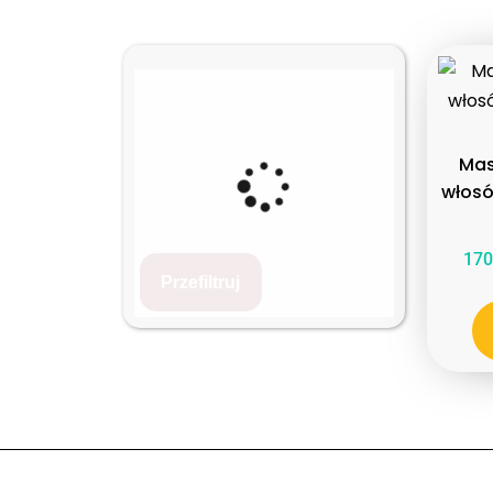
Mas
włosó
170
Przefiltruj