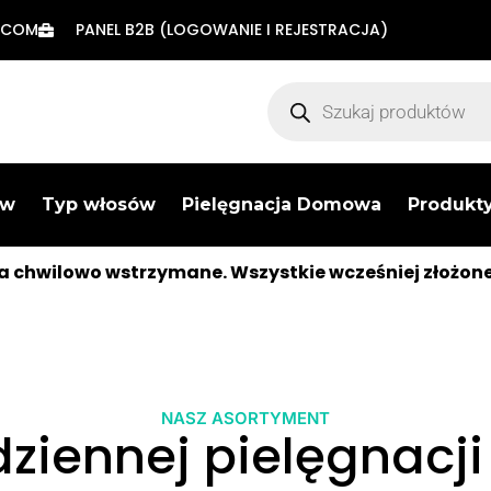
.COM
PANEL B2B (LOGOWANIE I REJESTRACJA)
ów
Typ włosów
Pielęgnacja Domowa
Produkty
 chwilowo wstrzymane. Wszystkie wcześniej złożon
NASZ ASORTYMENT
ziennej pielęgnacji