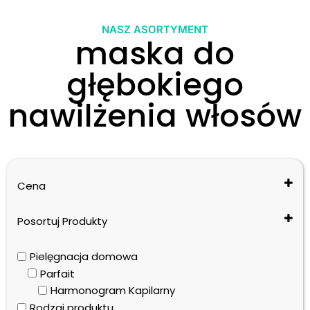
NASZ ASORTYMENT
maska do
głębokiego
nawilżenia włosów
Cena
Posortuj Produkty
Cena: od najniższej do najwyższej
Pielęgnacja domowa
Cena: od najwyższej do najniższej
Parfait
Nazwa: od A do Z
Harmonogram Kapilarny
Nazwa: od Z do A
Rodzaj produktu