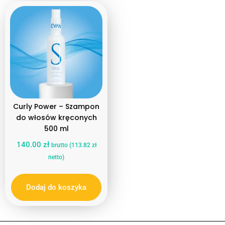
Typ włosów
Kręcone
Curly Power – Szampon
do włosów kręconych
500 ml
140.00
zł
brutto (
113.82
zł
netto)
Dodaj do koszyka