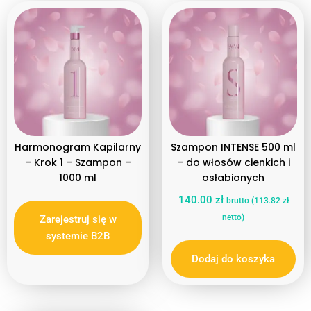
Detox
Harmonogram Kapilarny
Rodzaj produktu
Profesjonalne
Szampon
Typ włosów
Najbardziej zniszczone
Harmonogram Kapilarny
Szampon INTENSE 500 ml
– Krok 1 – Szampon –
– do włosów cienkich i
1000 ml
osłabionych
140.00
zł
brutto (
113.82
zł
netto)
Zarejestruj się w
systemie B2B
Dodaj do koszyka