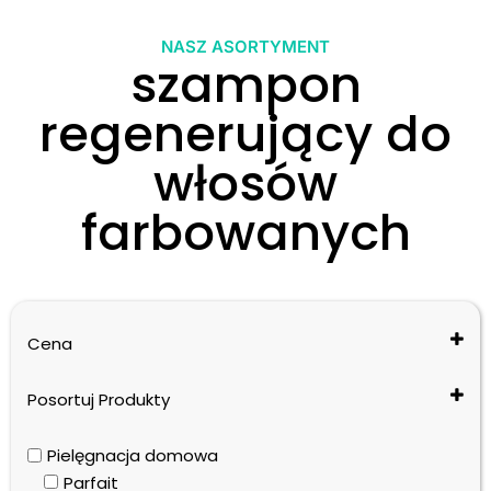
NASZ ASORTYMENT
szampon
regenerujący do
włosów
farbowanych
Cena
Posortuj Produkty
Cena: od najniższej do najwyższej
Pielęgnacja domowa
Cena: od najwyższej do najniższej
Parfait
Nazwa: od A do Z