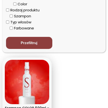
Color
Nazwa: od Z do A
Rodzaj produktu
Szampon
Typ włosów
Farbowane
Przefiltruj
Szampon COLOR 500ml –