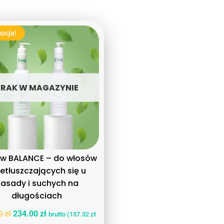
ocja!
BRAK W MAGAZYNIE
aw BALANCE – do włosów
zetłuszczających się u
asady i suchych na
długościach
00
zł
234.00
zł
brutto (
157.32
zł