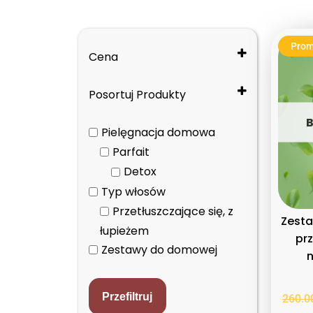
Prom
Cena
Posortuj Produkty
Cena: od najniższej do
Pielęgnacja domowa
najwyższej
Parfait
Cena: od najwyższej do
Detox
najniższej
Typ włosów
Nazwa: od A do Z
Przetłuszczające się, z
Nazwa: od Z do A
Zest
łupieżem
pr
Zestawy do domowej
n
pielęgnacji
Przefiltruj
260.