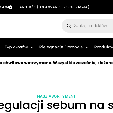
.COM
PANEL B2B (LOGOWANIE I REJESTRACJA)
Typ włosów
Pielęgnacja Domowa
Produkty
 chwilowo wstrzymane. Wszystkie wcześniej złożon
NASZ ASORTYMENT
egulacji sebum na 