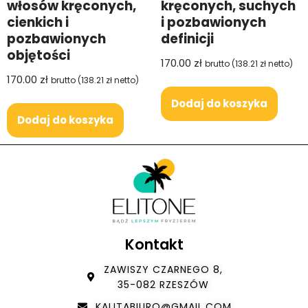
włosów kręconych,
kręconych, suchych
cienkich i
i pozbawionych
pozbawionych
definicji
objętości
170.00
zł
brutto (
138.21
zł
netto)
170.00
zł
brutto (
138.21
zł
netto)
Dodaj do koszyka
Dodaj do koszyka
Kontakt
ZAWISZY CZARNEGO 8,
35-082 RZESZÓW
KALITABIURO@GMAIL.COM