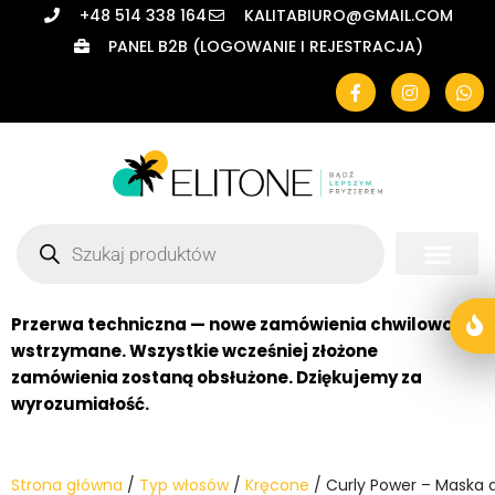
+48 514 338 164
KALITABIURO@GMAIL.COM
PANEL B2B (LOGOWANIE I REJESTRACJA)
Przejdź
do
treści
Przerwa techniczna — nowe zamówienia chwilowo
wstrzymane. Wszystkie wcześniej złożone
zamówienia zostaną obsłużone. Dziękujemy za
wyrozumiałość.
Strona główna
/
Typ włosów
/
Kręcone
/ Curly Power – Maska 