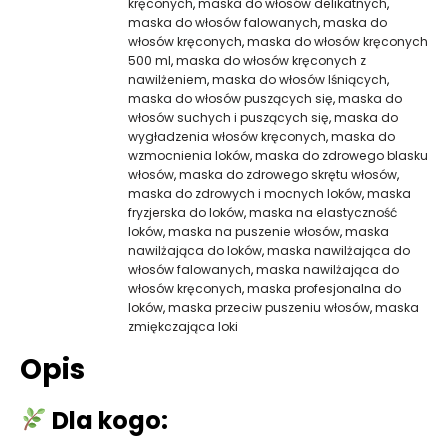
kręconych
,
maska do włosów delikatnych
,
maska do włosów falowanych
,
maska do
włosów kręconych
,
maska do włosów kręconych
500 ml
,
maska do włosów kręconych z
nawilżeniem
,
maska do włosów lśniących
,
maska do włosów puszących się
,
maska do
włosów suchych i puszących się
,
maska do
wygładzenia włosów kręconych
,
maska do
wzmocnienia loków
,
maska do zdrowego blasku
włosów
,
maska do zdrowego skrętu włosów
,
maska do zdrowych i mocnych loków
,
maska
fryzjerska do loków
,
maska na elastyczność
loków
,
maska na puszenie włosów
,
maska
nawilżająca do loków
,
maska nawilżająca do
włosów falowanych
,
maska nawilżająca do
włosów kręconych
,
maska profesjonalna do
loków
,
maska przeciw puszeniu włosów
,
maska
zmiękczająca loki
Opis
Dla kogo: