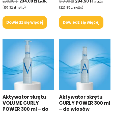
260.00
zł
234.00
zł
310.00
zł
294.50
zł
brutto
brutto
(
157.32
zł
netto)
(
227.85
zł
netto)
Dowiedz się więcej
Dowiedz się więcej
Aktywator skrętu
Aktywator skrętu
VOLUME CURLY
CURLY POWER 300 ml
POWER 300 ml – do
– do włosów