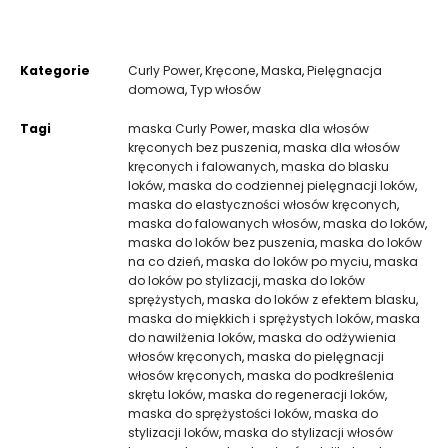
Kategorie
Curly Power
,
Kręcone
,
Maska
,
Pielęgnacja
domowa
,
Typ włosów
Tagi
maska Curly Power
,
maska dla włosów
kręconych bez puszenia
,
maska dla włosów
kręconych i falowanych
,
maska do blasku
loków
,
maska do codziennej pielęgnacji loków
,
maska do elastyczności włosów kręconych
,
maska do falowanych włosów
,
maska do loków
,
maska do loków bez puszenia
,
maska do loków
na co dzień
,
maska do loków po myciu
,
maska
do loków po stylizacji
,
maska do loków
sprężystych
,
maska do loków z efektem blasku
,
maska do miękkich i sprężystych loków
,
maska
do nawilżenia loków
,
maska do odżywienia
włosów kręconych
,
maska do pielęgnacji
włosów kręconych
,
maska do podkreślenia
skrętu loków
,
maska do regeneracji loków
,
maska do sprężystości loków
,
maska do
stylizacji loków
,
maska do stylizacji włosów