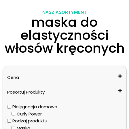
NASZ ASORTYMENT
maska do
elastyczności
włosów kręconych
Cena
Posortuj Produkty
Cena: od najniższej do najwyższej
Pielęgnacja domowa
Cena: od najwyższej do najniższej
Curly Power
Nazwa: od A do Z
Rodzaj produktu
Nazwa: od Z do A
Maska